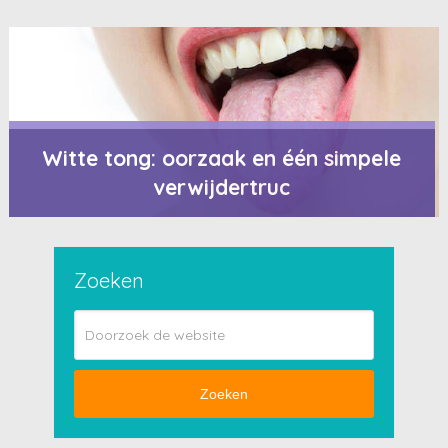
Witte tong: oorzaak en één simpele
verwijdertruc
Zoeken
Zoeken