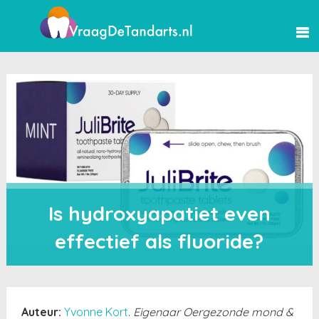
Is hydroxyapatiet even
effectief als fluoride?
Auteur:
Yvonne Kort
.
Eigenaar Oergezonde mond &