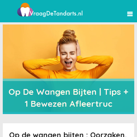
Op De Wangen Bijten | Tips +
1 Bewezen Afleertruc
Op de wangen bijten : Oorzaken,