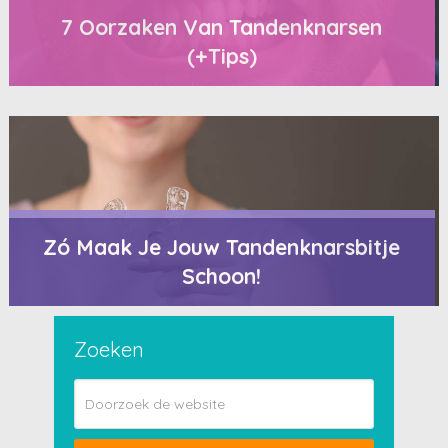
7 Oorzaken Van Tandenknarsen
(+Tips)
Zó Maak Je Jouw Tandenknarsbitje
Schoon!
Zoeken