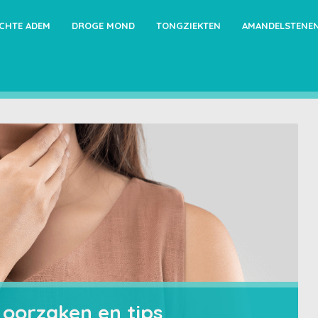
ECHTE ADEM
DROGE MOND
TONGZIEKTEN
AMANDELSTENE
 oorzaken en tips