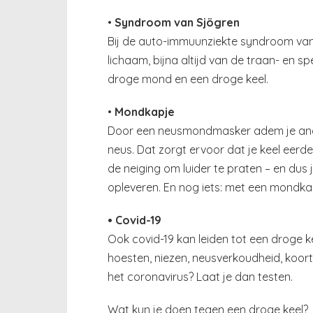
•
Syndroom van Sjögren
Bij de auto-immuunziekte syndroom van 
lichaam, bijna altijd van de traan- en s
droge mond en een droge keel.
•
Mondkapje
Door een neusmondmasker adem je and
neus. Dat zorgt ervoor dat je keel eer
de neiging om luider te praten – en dus 
opleveren. En nog iets: met een mondkap
• Covid-19
Ook covid-19 kan leiden tot een droge 
hoesten, niezen, neusverkoudheid, koorts
het coronavirus? Laat je dan testen.
Wat kun je doen tegen een droge keel?