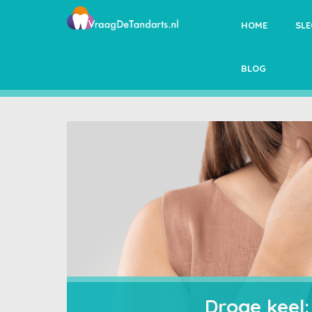
HOME
SL
BLOG
Droge keel: