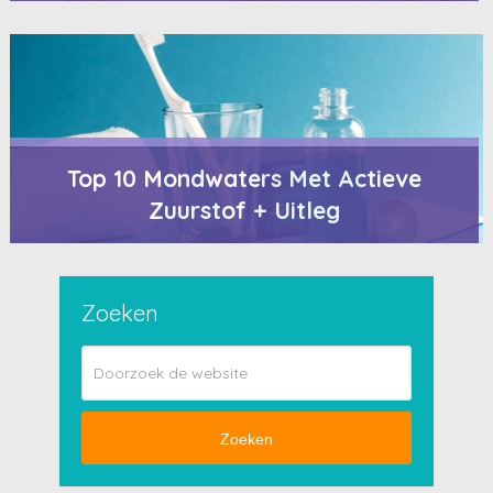
Top 10 Mondwaters Met Actieve
Zuurstof + Uitleg
Zoeken
Zoeken