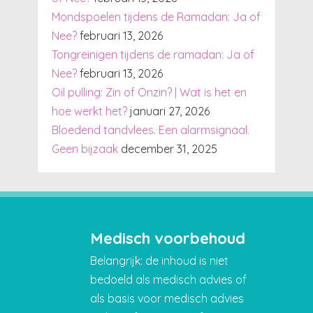
Mondspoelen tijdens de Ramadan: Ja of
Nee?
februari 13, 2026
Tongreinigen tijdens de ramadan: Ja of
Nee?
februari 13, 2026
Oil pulling: Zin of Onzin? | Wat is het en
hoe werkt het?
januari 27, 2026
Bloedend tandvlees. Een alarmsignaal.
Geen bijzaak
december 31, 2025
Medisch voorbehoud
Belangrijk: de inhoud is niet
bedoeld als medisch advies of
als basis voor medisch advies