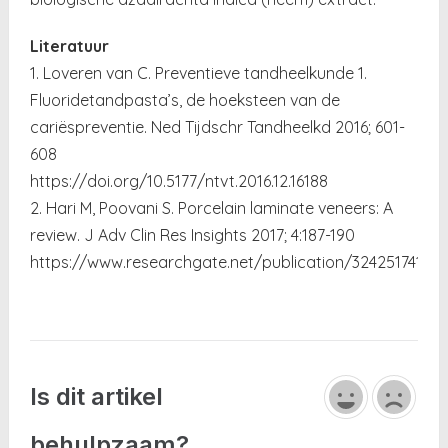
Literatuur
1. Loveren van C. Preventieve tandheelkunde 1.
Fluoridetandpasta’s, de hoeksteen van de
cariëspreventie. Ned Tijdschr Tandheelkd 2016; 601-
608
https://doi.org/10.5177/ntvt.2016.12.16188
2. Hari M, Poovani S. Porcelain laminate veneers: A
review. J Adv Clin Res Insights 2017; 4:187-190
https://www.researchgate.net/publication/324251741_
Is dit artikel
behulpzaam?