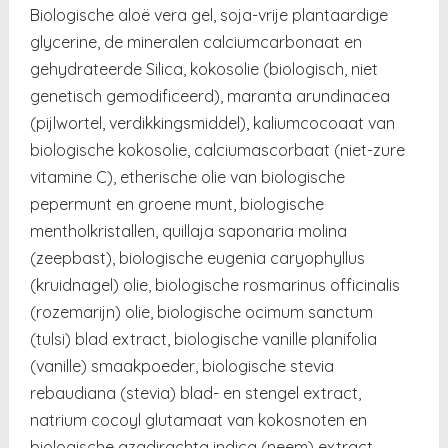
Biologische aloë vera gel, soja-vrije plantaardige
glycerine, de mineralen calciumcarbonaat en
gehydrateerde Silica, kokosolie (biologisch, niet
genetisch gemodificeerd), maranta arundinacea
(pijlwortel, verdikkingsmiddel), kaliumcocoaat van
biologische kokosolie, calciumascorbaat (niet-zure
vitamine C), etherische olie van biologische
pepermunt en groene munt, biologische
mentholkristallen, quillaja saponaria molina
(zeepbast), biologische eugenia caryophyllus
(kruidnagel) olie, biologische rosmarinus officinalis
(rozemarijn) olie, biologische ocimum sanctum
(tulsi) blad extract, biologische vanille planifolia
(vanille) smaakpoeder, biologische stevia
rebaudiana (stevia) blad- en stengel extract,
natrium cocoyl glutamaat van kokosnoten en
biologische azadirachta indica (neem) extract.