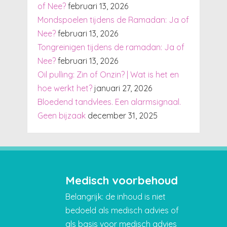
of Nee?
februari 13, 2026
Mondspoelen tijdens de Ramadan: Ja of
Nee?
februari 13, 2026
Tongreinigen tijdens de ramadan: Ja of
Nee?
februari 13, 2026
Oil pulling: Zin of Onzin? | Wat is het en
hoe werkt het?
januari 27, 2026
Bloedend tandvlees. Een alarmsignaal.
Geen bijzaak
december 31, 2025
Medisch voorbehoud
Belangrijk: de inhoud is niet
bedoeld als medisch advies of
als basis voor medisch advies