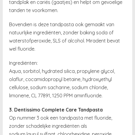
tandplak en cariës (gaatjes) en helpt om gevoelige
tanden te voorkomen.
Bovendien is deze tandpasta ook gemaakt van
natuurlijke ingrediënten, zonder baking soda of
waterstofperoxide, SLS of alcohol. Miradent bevat
wel fluoride.
Ingrediënten:
Aqua, sorbitol, hydrated silica, propylene glycol,
olaflur, cocamidopropyl betaine, hydroxyethyl
cellulose, sodium sacharine, sodium chloride,
limonene, CL 77891, 1250 PPM aminfluoride.
3. Dentissimo Complete Care Tandpasta
Op nummer 3 ook een tandpasta met fluoride,
zonder schadelijke ingrediënten als
sodium lauryl sulfaat, chloorhexidine, peroxide,