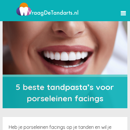
5 beste tandpasta’s voor
porseleinen facings
Heb je porseleinen facings op je tanden en wil je