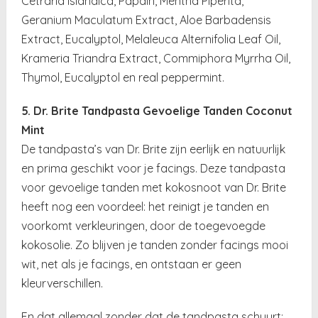
Cetraria Islandica, Papain, Mentha Piperita,
Geranium Maculatum Extract, Aloe Barbadensis
Extract, Eucalyptol, Melaleuca Alternifolia Leaf Oil,
Krameria Triandra Extract, Commiphora Myrrha Oil,
Thymol, Eucalyptol en real peppermint.
5. Dr. Brite Tandpasta Gevoelige Tanden Coconut
Mint
De tandpasta’s van Dr. Brite zijn eerlijk en natuurlijk
en prima geschikt voor je facings. Deze tandpasta
voor gevoelige tanden met kokosnoot van Dr. Brite
heeft nog een voordeel: het reinigt je tanden en
voorkomt verkleuringen, door de toegevoegde
kokosolie. Zo blijven je tanden zonder facings mooi
wit, net als je facings, en ontstaan er geen
kleurverschillen.
En dat allemaal zonder dat de tandpasta schuurt: