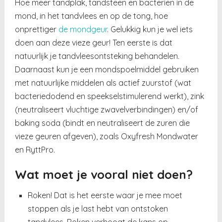
Hoe meer tandplak, tandsteen en bacteriën in de
mond, in het tandvlees en op de tong, hoe
onprettiger
de mondgeur
. Gelukkig kun je wel iets
doen aan deze vieze geur! Ten eerste is dat
natuurlijk je tandvleesontsteking behandelen.
Daarnaast kun je een mondspoelmiddel gebruiken
met natuurlijke middelen als actief zuurstof (wat
bacteriedodend en speekselstimulerend werkt), zink
(neutraliseert vluchtige zwavelverbindingen) en/of
baking soda (bindt en neutraliseert de zuren die
vieze geuren afgeven), zoals Oxyfresh Mondwater
en RyttPro.
Wat moet je vooral niet doen?
Roken! Dat is het eerste waar je mee moet
stoppen als je last hebt van ontstoken
tandvlees. Roken verhoogt de kans op