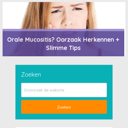
Orale Mucositis? Oorzaak Herkennen +
Slimme Tips
Zoeken
Zoeken