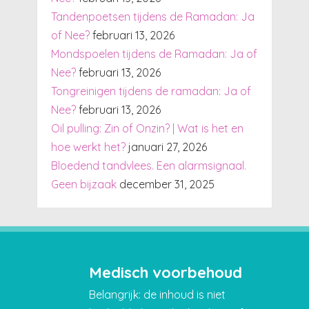
Tandenpoetsen tijdens de Ramadan: Ja
of Nee?
februari 13, 2026
Mondspoelen tijdens de Ramadan: Ja of
Nee?
februari 13, 2026
Tongreinigen tijdens de ramadan: Ja of
Nee?
februari 13, 2026
Oil pulling: Zin of Onzin? | Wat is het en
hoe werkt het?
januari 27, 2026
Bloedend tandvlees. Een alarmsignaal.
Geen bijzaak
december 31, 2025
Medisch voorbehoud
Belangrijk: de inhoud is niet