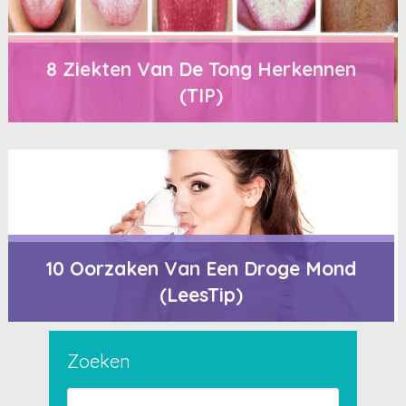
8 Ziekten Van De Tong Herkennen
(TIP)
10 Oorzaken Van Een Droge Mond
(LeesTip)
Zoeken