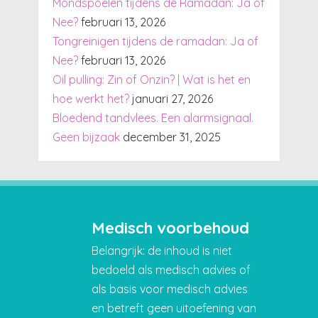
Mondspoelen tijdens de Ramadan: Ja of
Nee?
februari 13, 2026
Tongreinigen tijdens de ramadan: Ja of
Nee?
februari 13, 2026
Oil pulling: Zin of Onzin? | Wat is het en
hoe werkt het?
januari 27, 2026
Bloedend tandvlees. Een alarmsignaal.
Geen bijzaak
december 31, 2025
Medisch voorbehoud
Belangrijk: de inhoud is niet
bedoeld als medisch advies of
als basis voor medisch advies
en betreft geen uitoefening van