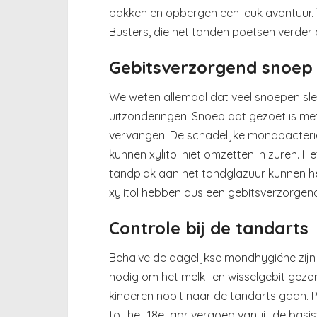
pakken en opbergen een leuk avontuur. T
Busters, die het tanden poetsen verder o
Gebitsverzorgend snoep
We weten allemaal dat veel snoepen slech
uitzonderingen. Snoep dat gezoet is met 
vervangen. De schadelijke mondbacteriën
kunnen xylitol niet omzetten in zuren. Het
tandplak aan het tandglazuur kunnen he
xylitol hebben dus een gebitsverzorgen
Controle bij de tandarts
Behalve de dagelijkse mondhygiëne zij
nodig om het melk- en wisselgebit gezond
kinderen nooit naar de tandarts gaan. P
tot het 18e jaar vergoed vanuit de basi