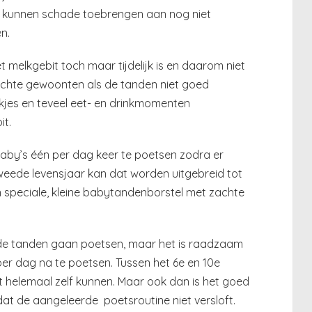
it kunnen schade toebrengen aan nog niet
n.
melkgebit toch maar tijdelijk is en daarom niet
chte gewoonten als de tanden niet goed
nkjes en teveel eet- en drinkmomenten
it.
by’s één per dag keer te poetsen zodra er
weede levensjaar kan dat worden uitgebreid tot
n speciale, kleine babytandenborstel met zachte
elf de tanden gaan poetsen, maar het is raadzaam
er dag na te poetsen. Tussen het 6e en 10e
t helemaal zelf kunnen. Maar ook dan is het goed
dat de aangeleerde
poetsroutine niet versloft.