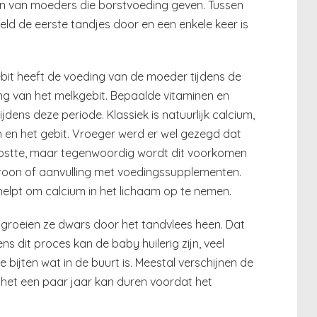
en van moeders die borstvoeding geven. Tussen
ld de eerste tandjes door en een enkele keer is
it heeft de voeding van de moeder tijdens de
g van het melkgebit. Bepaalde vitaminen en
dens deze periode. Klassiek is natuurlijk calcium,
n en het gebit. Vroeger werd er wel gezegd dat
kostte, maar tegenwoordig wordt dit voorkomen
oon of aanvulling met voedingssupplementen.
helpt om calcium in het lichaam op te nemen.
groeien ze dwars door het tandvlees heen. Dat
dens dit proces kan de baby huilerig zijn, veel
 bijten wat in de buurt is. Meestal verschijnen de
 het een paar jaar kan duren voordat het