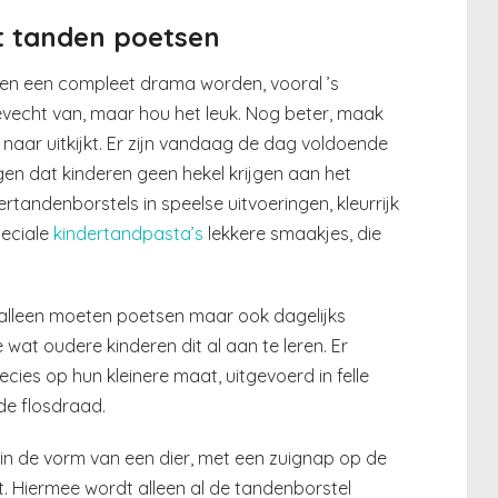
t tanden poetsen
sen een compleet drama worden, vooral ’s
evecht van, maar hou het leuk. Nog beter, maak
d naar uitkijkt. Er zijn vandaag de dag voldoende
en dat kinderen geen hekel krijgen aan het
rtandenborstels in speelse uitvoeringen, kleurrijk
peciale
kindertandpasta’s
lekkere smaakjes, die
t alleen moeten poetsen maar ook dagelijks
wat oudere kinderen dit al aan te leren. Er
cies op hun kleinere maat, uitgevoerd in felle
de flosdraad.
in de vorm van een dier, met een zuignap op de
. Hiermee wordt alleen al de tandenborstel