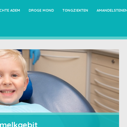
ECHTE ADEM
DROGE MOND
TONGZIEKTEN
AMANDELSTENE
 melkgebit