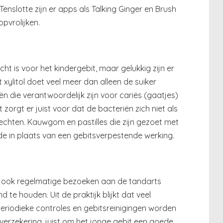
enslotte zijn er apps als Talking Ginger en Brush
pvrolijken.
t is voor het kindergebit, maar gelukkig zijn er
xylitol doet veel meer dan alleen de suiker
 die verantwoordelijk zijn voor cariës (gaatjes)
 zorgt er juist voor dat de bacteriën zich niet als
chten. Kauwgom en pastilles die zijn gezoet met
de in plaats van een gebitsverpestende werking.
n ook regelmatige bezoeken aan de tandarts
 te houden. Uit de praktijk blijkt dat veel
eriodieke controles en gebitsreinigingen worden
sverzekering, juist om het jonge gebit een goede