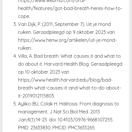
https://www.webmd.com/oral-
health/features/got-bad-breath-heres-how-to-
cope.
Van Dijk, P. (2011, September 7). Uit je mond
ruiken. Geraadpleegd op 9 oktober 2023 van
https://www.henw.org/artikelen/uit-je-mond-
ruiken.
Villa, A. Bad breath: What causes it and what to
do about it. Harvard Health Blog. Geraadpleegd
op 10 oktober 2023 van
https://www.health.harvard.edu/blog/bad-
breath-what-causes-it-and-what-to-do-about-
it-2019012115803.
Aylıkcı BU, Colak H. Halitosis: From diagnosis to
management. J Nat Sci Biol Med. 2013
Jan;4(1):14-23. doi: 10.4103/0976-9668.107255.
PMID: 23633830; PMCID: PMC3633265.