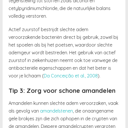
tegenstelling tot stoffen zoals alcohol en
cetylpyridiniumchloride, die de natuurlijke balans
volledig verstoren.
Actief zuurstof bestrijdt slechte adem
veroorzakende bacteriën direct bij gebruik, zowel bij
het spoelen als bij het poetsen, waardoor slechte
ademgeur wordt bestreden. Het gebruik van actief
zuurstof in ziekenhuizen neemt ook toe vanwege de
antibacteriële eigenschappen en dat het beter is
voor je lichaam (
Da Conceição et al., 2008
).
Tip 3: Zorg voor schone amandelen
Amandelen kunnen slechte adem veroorzaken, vaak
als gevolg van
amandelstenen
, die onaangename
gele brokjes zijn die zich ophopen in de crypten van
de amandelen. Diepere amandelcrypten vergroten