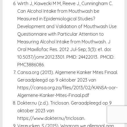
Wirth J, Kawecki M M, Reeve J, Cunningham C.
Can Alcohol Intake from Mouthwash be
Measured in Epidemiological Studies?
Development and Validation of Mouthwash Use
Questionnaire with Particular Attention to
Measuring Alcohol Intake from Mouthwash. J
Oral Maxillofac Res. 2012 Jul-Sep; 3(3): e1. doi:
10.5037/jomr.2012.3301. PMID: 24422013. PMCID:
PMC3886086.
Cansa.org (2013). Algemene Kanker Mites Finaal.
Geraadpleegd op 9 oktober 2023 van
https://cansa.org.za/files/2013/02/KANSA-oor-
Algemene-Kanker-Mites-Finaal.pdf
Dokter.nu (z.d.). Triclosan. Geraadpleegd op 9
oktober 2023 van
https://www.dokter.nu/triclosan.
Vereycken, S (2015). Waarom we allemaal aan