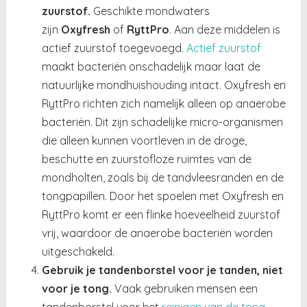
zuurstof.
Geschikte mondwaters
zijn
Oxyfresh
of
RyttPro
. Aan deze middelen is
actief zuurstof toegevoegd.
Actief zuurstof
maakt bacteriën onschadelijk maar laat de
natuurlijke mondhuishouding intact. Oxyfresh en
RyttPro richten zich namelijk alleen op anaerobe
bacteriën. Dit zijn schadelijke micro-organismen
die alleen kunnen voortleven in de droge,
beschutte en zuurstofloze ruimtes van de
mondholten, zoals bij de tandvleesranden en de
tongpapillen. Door het spoelen met Oxyfresh en
RyttPro komt er een flinke hoeveelheid zuurstof
vrij, waardoor de anaerobe bacteriën worden
uitgeschakeld.
Gebruik je tandenborstel voor je tanden, niet
voor je tong.
Vaak gebruiken mensen een
tandenborstel voor het
reinigen van de tong
,