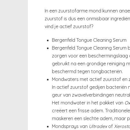
In een zuurstofarme mond kunnen anaer
zuurstof is dus een onmisbaar ingredi
vind je actief zuurstof?
Bergenfeld Tongue Cleaning Serum
Bergenfeld Tongue Cleaning Serum
b
zorgen voor een beschermingslaag o
gebruikt na een grondige reiniging m
beschermd tegen tongbacteriën.
Mondwaters met actief zuurstof en z
In actief zuurstof gedijen bacteriën 
geur van zwavelverbindingen neutrali
Het mondwater in het pakket van
Ox
creëert een frisse adem. Traditionel
maskeren een slechte adem, maar p
Mondsprays van
Ultradex
of
Xeros