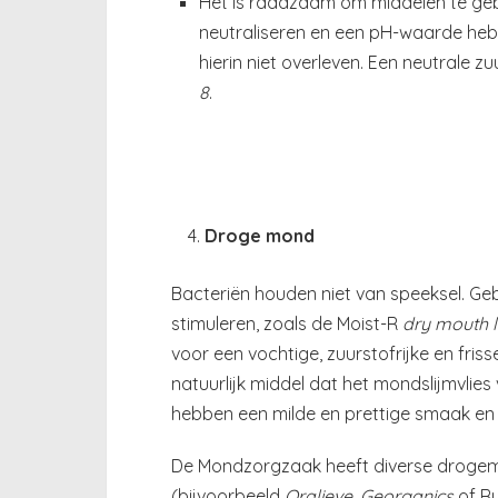
Het is raadzaam om middelen te geb
neutraliseren en een pH-waarde he
hierin niet overleven. Een neutrale z
8
.
Droge mond
Bacteriën houden niet van speeksel. Geb
stimuleren, zoals de Moist-R
dry mouth 
voor een vochtige, zuurstofrijke en fris
natuurlijk middel dat het mondslijmvlies v
hebben een milde en prettige smaak en
De Mondzorgzaak heeft diverse drogem
(bijvoorbeeld
Oralieve, Georganics
of R