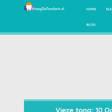
HOME
SL
BLOG
Vieze tong; 10 