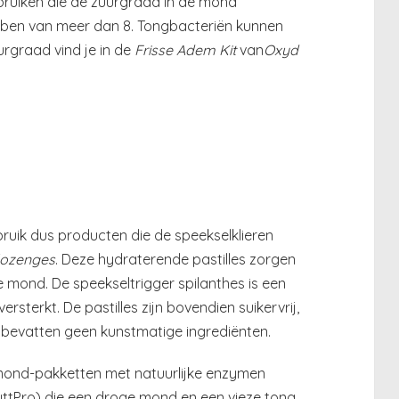
ruiken die de zuurgraad in de mond
bben van meer dan 8. Tongbacteriën kunnen
uurgraad vind je in de
Frisse Adem Kit
van
Oxyd
ruik dus producten die de speekselklieren
lozenges
. Deze hydraterende pastilles zorgen
se mond. De speekseltrigger spilanthes is een
ersterkt. De pastilles zijn bovendien suikervrij,
 bevatten geen kunstmatige ingrediënten.
ond-pakketten met natuurlijke enzymen
yttPro) die een droge mond en een vieze tong