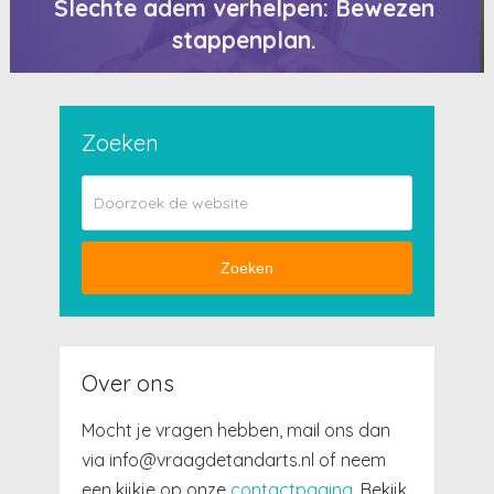
Slechte adem verhelpen: Bewezen
stappenplan.
Zoeken
Zoeken
Over ons
Mocht je vragen hebben, mail ons dan
via info@vraagdetandarts.nl of neem
een kijkje op onze
contactpagina
. Bekijk