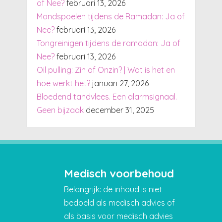
of Nee?
februari 13, 2026
Mondspoelen tijdens de Ramadan: Ja of
Nee?
februari 13, 2026
Tongreinigen tijdens de ramadan: Ja of
Nee?
februari 13, 2026
Oil pulling: Zin of Onzin? | Wat is het en
hoe werkt het?
januari 27, 2026
Bloedend tandvlees. Een alarmsignaal.
Geen bijzaak
december 31, 2025
Medisch voorbehoud
Belangrijk: de inhoud is niet
bedoeld als medisch advies of
als basis voor medisch advies