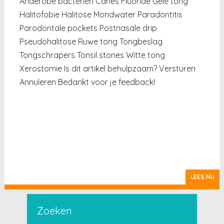
Anaerobe bacteriën Cariës Fluoride Gele tong
Halitofobie Halitose Mondwater Paradontitis
Parodontale pockets Postnasale drip
Pseudohalitose Ruwe tong Tongbeslag
Tongschrapers Tonsil stones Witte tong
Xerostomie Is dit artikel behulpzaam? Versturen
Annuleren Bedankt voor je feedback!
LEES NU
Zoeken