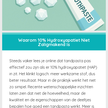
Waarom 10% Hydroxyapatiet Niet
Zaligmakend Is
Steeds vaker lees je online dat tandpasta pas
effectief zou zijn als er 10% hydroxyapatiet (HAP)
in zit. Het klinkt logisch: meer werkzame stof, dus
beter resultaat. Maar in de praktijk werkt het niet
zo simpel. Recente wetenschappelijke inzichten
laten zien dat niet de hoeveelheid, maar de
kwaliteit en de eigenschappen van de deeltjes
bepalen hoe goed een tandpasta werkt. Meer is