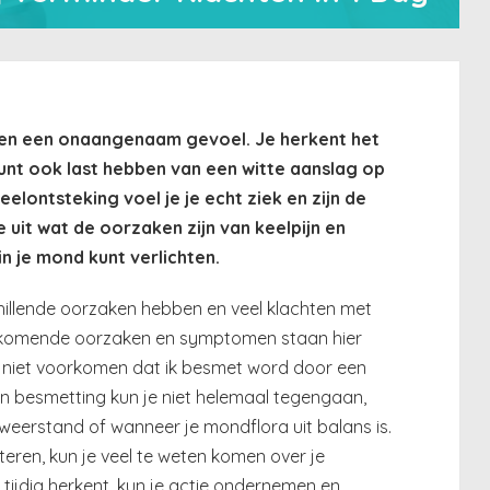
us en een onaangenaam gevoel. Je herkent het
unt ook last hebben van een witte aanslag op
eelontsteking voel je je echt ziek en zijn de
e uit wat de oorzaken zijn van keelpijn en
n je mond kunt verlichten.
hillende oorzaken hebben en veel klachten met
rkomende oorzaken en symptomen staan hier
h niet voorkomen dat ik besmet word door een
 Een besmetting kun je niet helemaal tegengaan,
weerstand of wanneer je mondflora uit balans is.
eren, kun je veel te weten komen over je
ijdig herkent, kun je actie ondernemen en