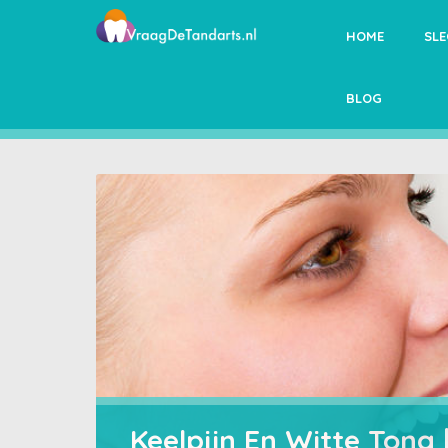
HOME
SL
BLOG
Keelpijn En Witte Tong 