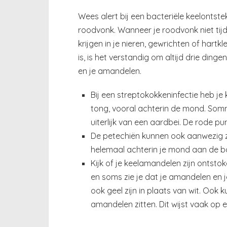
Wees alert bij een bacteriële keelontste
roodvonk. Wanneer je roodvonk niet tijd
krijgen in je nieren, gewrichten of hart
is, is het verstandig om altijd drie dinge
en je amandelen.
Bij een streptokokkeninfectie heb je
tong, vooral achterin de mond. Som
uiterlijk van een aardbei. De rode pu
De petechiën kunnen ook aanwezig z
helemaal achterin je mond aan de b
Kijk of je keelamandelen zijn ontsto
en soms zie je dat je amandelen en je
ook geel zijn in plaats van wit. Ook 
amandelen zitten. Dit wijst vaak op 