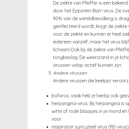
De ziekte van Pfeiffer is een beken
door het Eppstein-Barr-virus. De ov
90% van de wereldbevolking is drage
geïnfecteerd wordt, krijgt de ziekte
voor de ziekte en kunnen er heel ziek
iedereen vanzelf, maar het virus bli
lichaam.Ook bij de ziekte van Pfeiffer
tongbeslag. De weerstand in je lich
virussen volop actief kunnen zijn.
Andere virussen
Andere virussen die keelpijn veroorz
bofvirus: vaak heb je hierbij ook gez
herpangina-virus. Bij herpangina is s
witte of rode blaasjes in je mond en 
voor.
respiratoir syncytieel virus (RS-virus