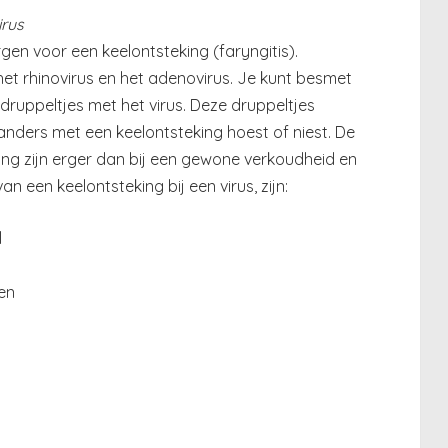
irus
en voor een keelontsteking (faryngitis).
et rhinovirus en het adenovirus. Je kunt besmet
ruppeltjes met het virus. Deze druppeltjes
nders met een keelontsteking hoest of niest. De
tong zijn erger dan bij een gewone verkoudheid en
n een keelontsteking bij een virus, zijn:
l
ken