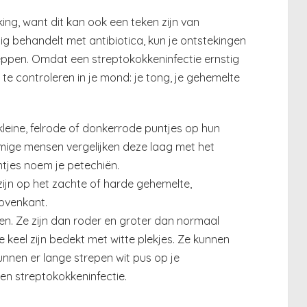
king, want dit kan ook een teken zijn van
ig behandelt met antibiotica, kun je ontstekingen
kleppen. Omdat een streptokokkeninfectie ernstig
n te controleren in je mond: je tong, je gehemelte
 kleine, felrode of donkerrode puntjes op hun
mige mensen vergelijken deze laag met het
ntjes noem je petechiën.
ijn op het zachte of harde gehemelte,
ovenkant.
ken. Ze zijn dan roder en groter dan normaal
 keel zijn bedekt met witte plekjes. Ze kunnen
kunnen er lange strepen wit pus op je
een streptokokkeninfectie.