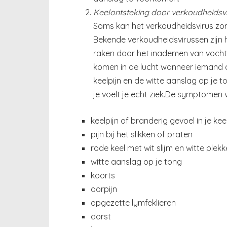
Keelontsteking door verkoudheidsv
Soms kan het verkoudheidsvirus zorg
Bekende verkoudheidsvirussen zijn h
raken door het inademen van vochtd
komen in de lucht wanneer iemand a
keelpijn en de witte aanslag op je 
je voelt je echt ziek.De symptomen va
keelpijn of branderig gevoel in je kee
pijn bij het slikken of praten
rode keel met wit slijm en witte plek
witte aanslag op je tong
koorts
oorpijn
opgezette lymfeklieren
dorst