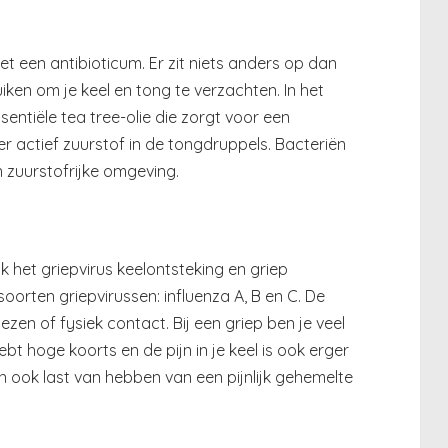
et een antibioticum. Er zit niets anders op dan
iken om je keel en tong te verzachten. In het
entiële tea tree-olie die zorgt voor een
r actief zuurstof in de tongdruppels. Bacteriën
n zuurstofrijke omgeving.
 het griepvirus keelontsteking en griep
 soorten griepvirussen: influenza A, B en C. De
ezen of fysiek contact. Bij een griep ben je veel
bt hoge koorts en de pijn in je keel is ook erger
n ook last van hebben van een pijnlijk gehemelte