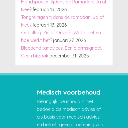
Mondspoelen tijdens de Ramadan: Ja of
Nee?
februari 13, 2026
Tongreinigen tijdens de ramadan: Ja of
Nee?
februari 13, 2026
Oil pulling: Zin of Onzin? | Wat is het en
hoe werkt het?
januari 27, 2026
Bloedend tandvlees. Een alarmsignaal.
Geen bijzaak
december 31, 2025
Medisch voorbehoud
Belangrijk: de inhoud is niet
bedoeld als medisch advies of
als basis voor medisch advies
en betreft geen uitoefening van