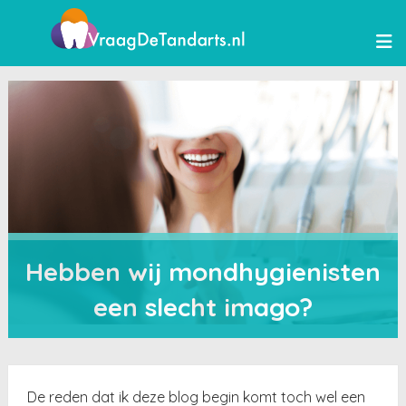
Hebben wij mondhygienisten
een slecht imago?
De reden dat ik deze blog begin komt toch wel een