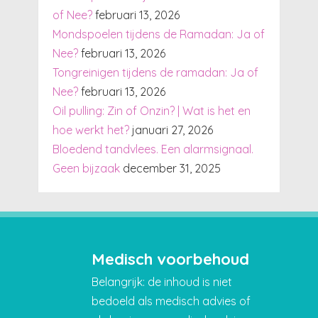
of Nee?
februari 13, 2026
Mondspoelen tijdens de Ramadan: Ja of
Nee?
februari 13, 2026
Tongreinigen tijdens de ramadan: Ja of
Nee?
februari 13, 2026
Oil pulling: Zin of Onzin? | Wat is het en
hoe werkt het?
januari 27, 2026
Bloedend tandvlees. Een alarmsignaal.
Geen bijzaak
december 31, 2025
Medisch voorbehoud
Belangrijk: de inhoud is niet
bedoeld als medisch advies of