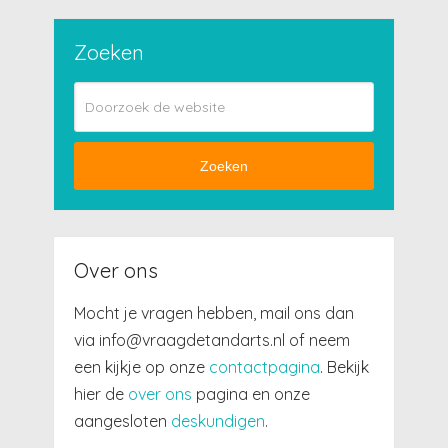
Zoeken
Zoeken
Over ons
Mocht je vragen hebben, mail ons dan
via info@vraagdetandarts.nl of neem
een kijkje op onze
contactpagina
. Bekijk
hier de
over ons
pagina en onze
aangesloten
deskundigen
.