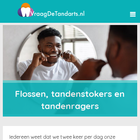
Flossen, tandenstokers en
tandenragers
Iedereen weet dat we twee keer per dag onze