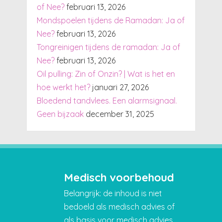
of Nee?
februari 13, 2026
Mondspoelen tijdens de Ramadan: Ja of
Nee?
februari 13, 2026
Tongreinigen tijdens de ramadan: Ja of
Nee?
februari 13, 2026
Oil pulling: Zin of Onzin? | Wat is het en
hoe werkt het?
januari 27, 2026
Bloedend tandvlees. Een alarmsignaal.
Geen bijzaak
december 31, 2025
Medisch voorbehoud
Belangrijk: de inhoud is niet
bedoeld als medisch advies of
als basis voor medisch advies