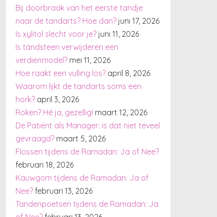
Bij doorbraak van het eerste tandje
naar de tandarts? Hoe dan?
juni 17, 2026
Is xylitol slecht voor je?
juni 11, 2026
Is tandsteen verwijderen een
verdienmodel?
mei 11, 2026
Hoe raakt een vulling los?
april 8, 2026
Waarom lijkt de tandarts soms een
hork?
april 3, 2026
Roken? Hé ja, gezellig!
maart 12, 2026
De Patiënt als Manager: is dat niet teveel
gevraagd?
maart 5, 2026
Flossen tijdens de Ramadan: Ja of Nee?
februari 18, 2026
Kauwgom tijdens de Ramadan: Ja of
Nee?
februari 13, 2026
Tandenpoetsen tijdens de Ramadan: Ja
of Nee?
februari 13, 2026