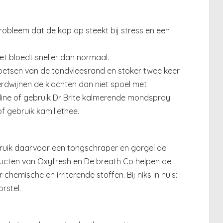
bleem dat de kop op steekt bij stress en een
 het bloedt sneller dan normaal.
etsen van de tandvleesrand en stoker twee keer
rdwijnen de klachten dan niet spoel met
ine of gebruik Dr Brite kalmerende mondspray.
of gebruik kamillethee.
bruik daarvoor een tongschraper en gorgel de
ucten van Oxyfresh en De breath Co helpen de
hemische en irriterende stoffen. Bij niks in huis:
rstel.