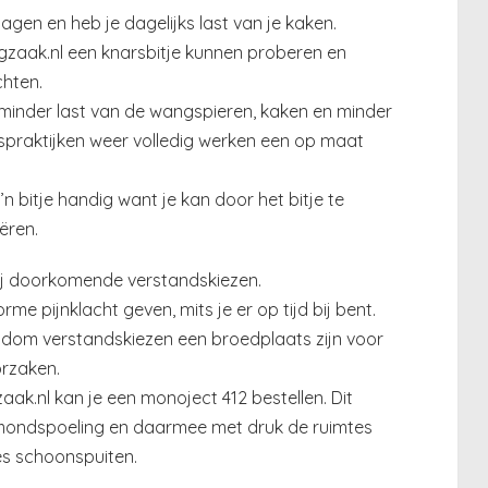
agen en heb je dagelijks last van je kaken.
zaak.nl een knarsbitje kunnen proberen en
chten.
s minder last van de wangspieren, kaken en minder
rtspraktijken weer volledig werken een op maat
o’n bitje handig want je kan door het bitje te
ëren.
ij doorkomende verstandskiezen.
e pijnklacht geven, mits je er op tijd bij bent.
ndom verstandskiezen een broedplaats zijn voor
orzaken.
k.nl kan je een monoject 412 bestellen. Dit
le mondspoeling en daarmee met druk de ruimtes
es schoonspuiten.