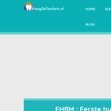
HOME
SL
BLOG
EHBM : Eerste h