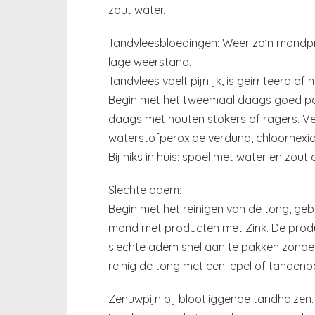
zout water.
Tandvleesbloedingen: Weer zo’n mondpro
lage weerstand.
Tandvlees voelt pijnlijk, is geirriteerd of
Begin met het tweemaal daags goed po
daags met houten stokers of ragers. Ve
waterstofperoxide verdund, chloorhexid
Bij niks in huis: spoel met water en zout 
Slechte adem:
Begin met het reinigen van de tong, ge
mond met producten met Zink. De prod
slechte adem snel aan te pakken zonder c
reinig de tong met een lepel of tandenbo
Zenuwpijn bij blootliggende tandhalzen.