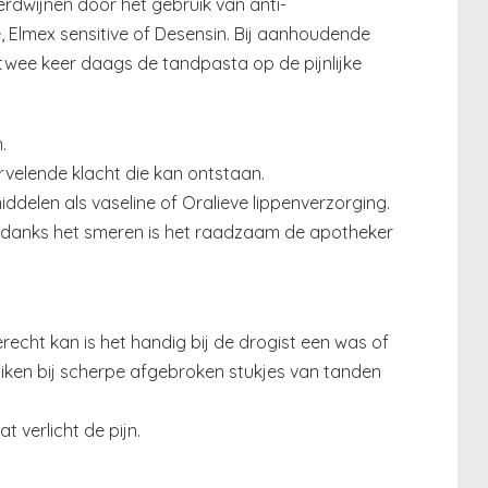
verdwijnen door het gebruik van anti-
 Elmex sensitive of Desensin. Bij aanhoudende
wee keer daags de tandpasta op de pijnlijke
.
ervelende klacht die kan ontstaan.
delen als vaseline of Oralieve lippenverzorging.
ndanks het smeren is het raadzaam de apotheker
erecht kan is het handig bij de drogist een was of
uiken bij scherpe afgebroken stukjes van tanden
 verlicht de pijn.