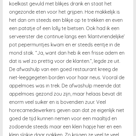
koelkast gevuld met blikjes drank en staat het
ongezonde eten voor het grijpen. Hoe makkelijk is
het dan om steeds een blikje op te trekken en even
een patatje of een lolly te bietsen. Ook had ik een
serveerster die continue langs een ‘klantvriendelijke’
pot pepermuntjes kwam en er steeds eentje in de
mond stak. “Ja, want dan heb ik een frisse adem en
dat is wel zo prettig voor de klanten.”, legde ze uit.
De afwashulp van een goed restaurant kreeg de
niet-leeggegeten borden voor haar neus. Vooral de
appelmoes was in trek. De afwashulp meende dat
appelmoes gezond zou zijn, maar helaas bevat dit
enorm veel suiker en is bovendien zuur. Veel
horecamedewerkers geven aan dat ze eigenlijk niet
goed de tijd kunnen nemen voor een maaltijd en
zodoende steeds maar een klein hapje hier en een
klein slokje daar pakken. Zo krijgen ze veel te veel