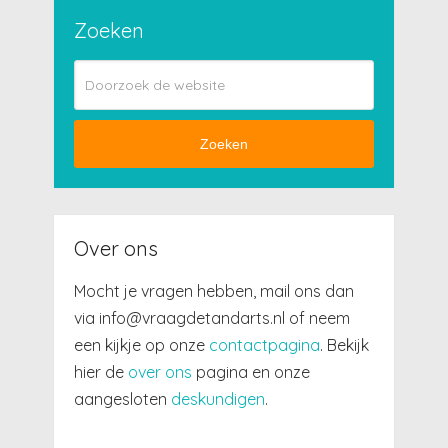
Zoeken
Zoeken
Over ons
Mocht je vragen hebben, mail ons dan
via info@vraagdetandarts.nl of neem
een kijkje op onze
contactpagina
. Bekijk
hier de
over ons
pagina en onze
aangesloten
deskundigen
.