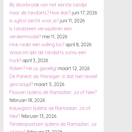
Bij doorbraak van het eerste tandje
naar de tandarts? Hoe dan?
juni 17, 2026
Is xylitol slecht voor je?
juni 11, 2026
Is tandsteen verwijderen een
verdienmodel?
mei 11, 2026
Hoe raakt een vulling los?
april 8, 2026
Waarom lijkt de tandarts soms een
hork?
april 3, 2026
Roken? Hé ja, gezellig!
maart 12, 2026
De Patiënt als Manager: is dat niet teveel
gevraagd?
maart 5, 2026
Flossen tijdens de Ramadan: Ja of Nee?
februari 18, 2026
Kauwgom tijdens de Ramadan: Ja of
Nee?
februari 13, 2026
Tandenpoetsen tijdens de Ramadan: Ja
of Nee?
februari 13, 2026