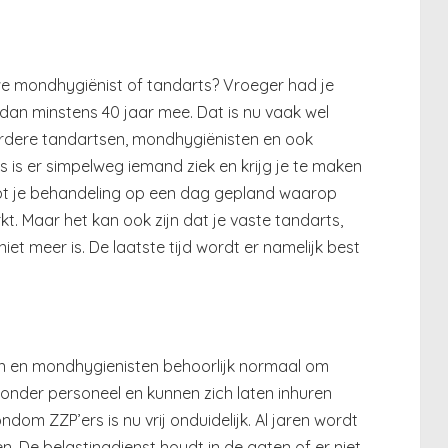
uwe mondhygiënist of tandarts? Vroeger had je
dan minstens 40 jaar mee. Dat is nu vaak wel
rdere tandartsen, mondhygiënisten en ook
 is er simpelweg iemand ziek en krijg je te maken
ebt je behandeling op een dag gepland waarop
t. Maar het kan ook zijn dat je vaste tandarts,
iet meer is. De laatste tijd wordt er namelijk best
sen en mondhygienisten behoorlijk normaal om
 zonder personeel en kunnen zich laten inhuren
dom ZZP’ers is nu vrij onduidelijk. Al jaren wordt
n. De belastingdienst houdt in de gaten of er niet