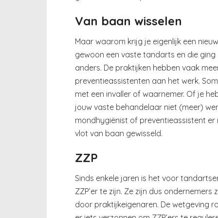
Van baan wisselen
Maar waarom krijg je eigenlijk een nie
gewoon een vaste tandarts en die ging 
anders. De praktijken hebben vaak mee
preventieassistenten aan het werk. Soms
met een invaller of waarnemer. Of je h
jouw vaste behandelaar niet (meer) werk
mondhygiënist of preventieassistent er n
vlot van baan gewisseld.
ZZP
Sinds enkele jaren is het voor tandart
ZZP’er te zijn. Ze zijn dus ondernemers
door praktijkeigenaren. De wetgeving ron
er iets verzonnen om ZZP’ers te regulere