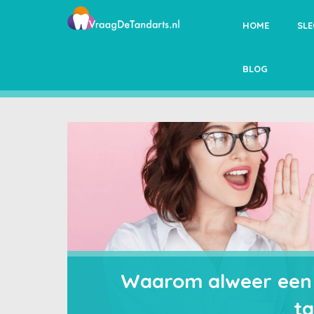
HOME
SL
BLOG
Waarom alweer een 
t