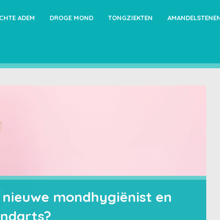
ECHTE ADEM
DROGE MOND
TONGZIEKTEN
AMANDELSTENE
nieuwe mondhygiënist en
andarts?