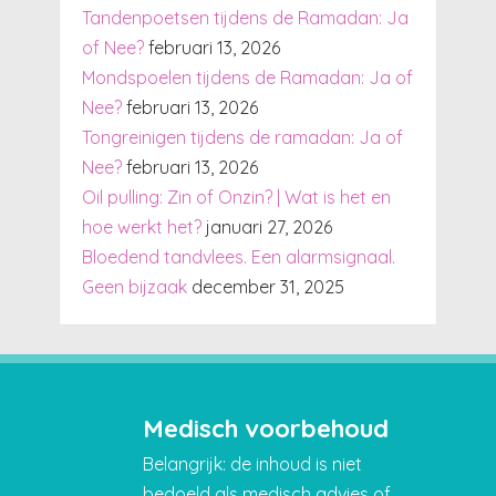
Tandenpoetsen tijdens de Ramadan: Ja
of Nee?
februari 13, 2026
Mondspoelen tijdens de Ramadan: Ja of
Nee?
februari 13, 2026
Tongreinigen tijdens de ramadan: Ja of
Nee?
februari 13, 2026
Oil pulling: Zin of Onzin? | Wat is het en
hoe werkt het?
januari 27, 2026
Bloedend tandvlees. Een alarmsignaal.
Geen bijzaak
december 31, 2025
Medisch voorbehoud
Belangrijk: de inhoud is niet
bedoeld als medisch advies of