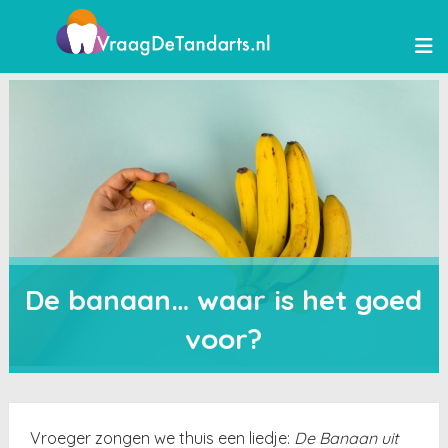
De banaan… waar is het goed
voor?
Vroeger zongen we thuis een liedje:
De Banaan uit