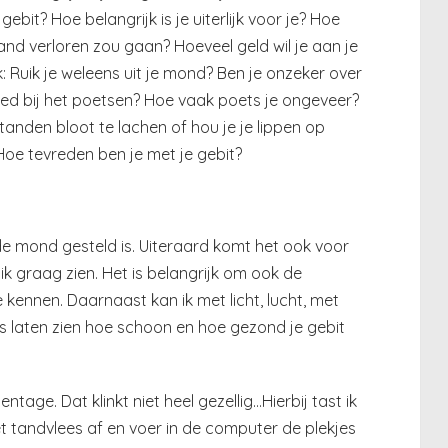
bit? Hoe belangrijk is je uiterlijk voor je? Hoe
tand verloren zou gaan? Hoeveel geld wil je aan je
k: Ruik je weleens uit je mond? Ben je onzeker over
oed bij het poetsen? Hoe vaak poets je ongeveer?
 tanden bloot te lachen of hou je je lippen op
Hoe tevreden ben je met je gebit?
de mond gesteld is. Uiteraard komt het ook voor
 ik graag zien. Het is belangrijk om ook de
 kennen. Daarnaast kan ik met licht, lucht, met
s laten zien hoe schoon en hoe gezond je gebit
age. Dat klinkt niet heel gezellig…Hierbij tast ik
tandvlees af en voer in de computer de plekjes