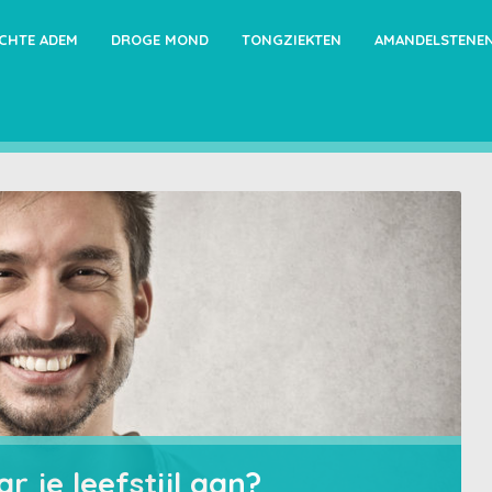
ECHTE ADEM
DROGE MOND
TONGZIEKTEN
AMANDELSTENE
r je leefstijl aan?