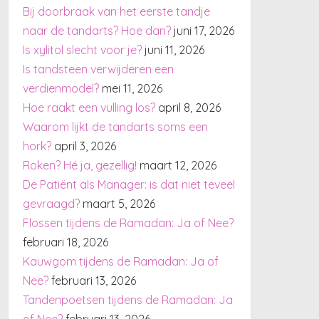
Bij doorbraak van het eerste tandje
naar de tandarts? Hoe dan?
juni 17, 2026
Is xylitol slecht voor je?
juni 11, 2026
Is tandsteen verwijderen een
verdienmodel?
mei 11, 2026
Hoe raakt een vulling los?
april 8, 2026
Waarom lijkt de tandarts soms een
hork?
april 3, 2026
Roken? Hé ja, gezellig!
maart 12, 2026
De Patiënt als Manager: is dat niet teveel
gevraagd?
maart 5, 2026
Flossen tijdens de Ramadan: Ja of Nee?
februari 18, 2026
Kauwgom tijdens de Ramadan: Ja of
Nee?
februari 13, 2026
Tandenpoetsen tijdens de Ramadan: Ja
of Nee?
februari 13, 2026