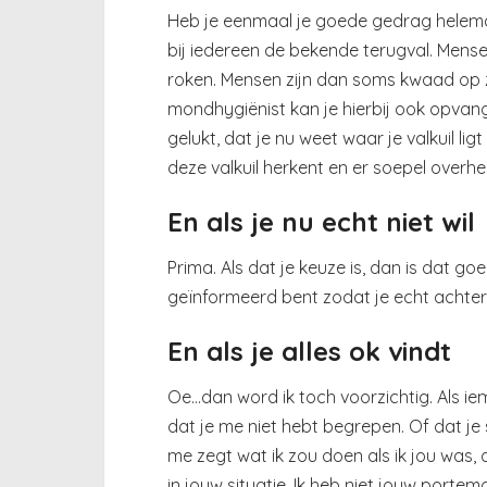
Heb je eenmaal je goede gedrag helema
bij iedereen de bekende terugval. Mens
roken. Mensen zijn dan soms kwaad op zic
mondhygiënist kan je hierbij ook opvange
gelukt, dat je nu weet waar je valkuil li
deze valkuil herkent en er soepel overhe
En als je nu echt niet wil
Prima. Als dat je keuze is, dan is dat go
geïnformeerd bent zodat je echt achter 
En als je alles ok vindt
Oe…dan word ik toch voorzichtig. Als ie
dat je me niet hebt begrepen. Of dat je 
me zegt wat ik zou doen als ik jou was, a
in jouw situatie. Ik heb niet jouw portem