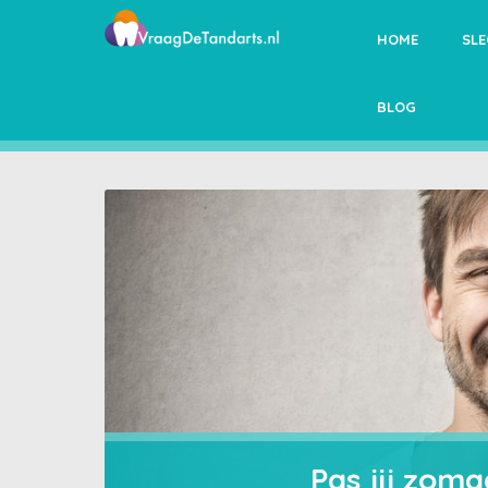
HOME
SL
BLOG
Pas jij zomaa