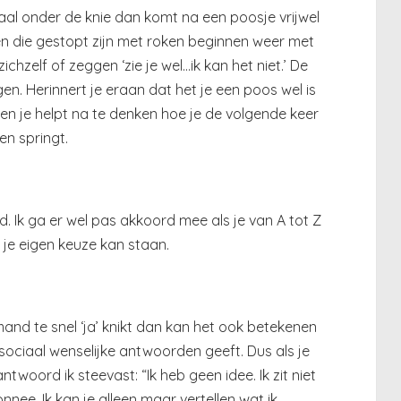
al onder de knie dan komt na een poosje vrijwel
en die gestopt zijn met roken beginnen weer met
hzelf of zeggen ‘zie je wel…ik kan het niet.’ De
n. Herinnert je eraan dat het je een poos wel is
gt en je helpt na te denken hoe je de volgende keer
en springt.
ed. Ik ga er wel pas akkoord mee als je van A tot Z
je eigen keuze kan staan.
mand te snel ‘ja’ knikt dan kan het ook betekenen
sociaal wenselijke antwoorden geeft. Dus als je
ntwoord ik steevast: “Ik heb geen idee. Ik zit niet
onnee. Ik kan je alleen maar vertellen wat ik