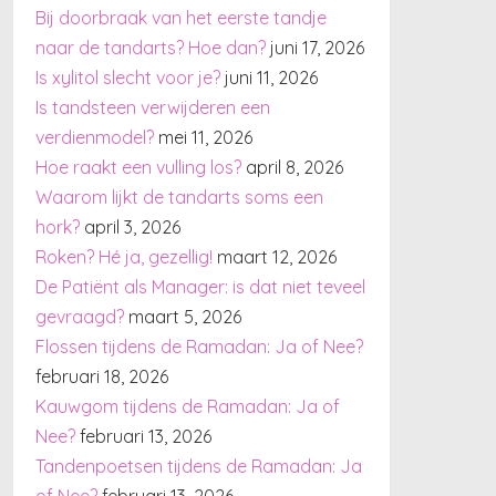
Bij doorbraak van het eerste tandje
naar de tandarts? Hoe dan?
juni 17, 2026
Is xylitol slecht voor je?
juni 11, 2026
Is tandsteen verwijderen een
verdienmodel?
mei 11, 2026
Hoe raakt een vulling los?
april 8, 2026
Waarom lijkt de tandarts soms een
hork?
april 3, 2026
Roken? Hé ja, gezellig!
maart 12, 2026
De Patiënt als Manager: is dat niet teveel
gevraagd?
maart 5, 2026
Flossen tijdens de Ramadan: Ja of Nee?
februari 18, 2026
Kauwgom tijdens de Ramadan: Ja of
Nee?
februari 13, 2026
Tandenpoetsen tijdens de Ramadan: Ja
of Nee?
februari 13, 2026