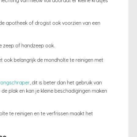
echting van nieuw vuil doordat er kleine krasjes
j de apotheek of drogist ook voorzien van een
e zeep of handzeep ook.
et ook belangrijk de mondholte te reinigen met
tongschraper
, dit is beter dan het gebruik van
e de plak en kan je kleine beschadigingen maken
e te reinigen en te verfrissen maakt het
se