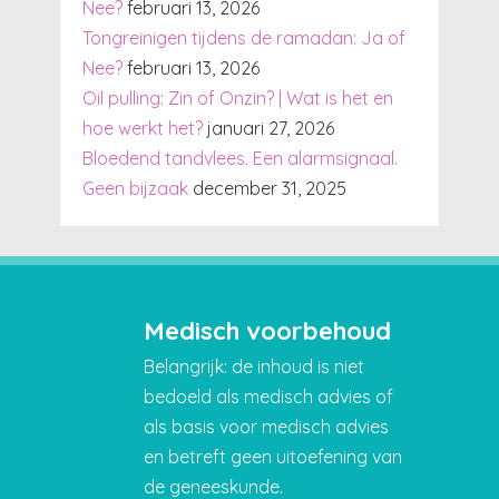
Nee?
februari 13, 2026
Tongreinigen tijdens de ramadan: Ja of
Nee?
februari 13, 2026
Oil pulling: Zin of Onzin? | Wat is het en
hoe werkt het?
januari 27, 2026
Bloedend tandvlees. Een alarmsignaal.
Geen bijzaak
december 31, 2025
Medisch voorbehoud
Belangrijk: de inhoud is niet
bedoeld als medisch advies of
als basis voor medisch advies
en betreft geen uitoefening van
de geneeskunde.