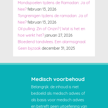
Mondspoelen tijdens de Ramadan: Ja of
Nee?
februari 13, 2026
Tongreinigen tijdens de ramadan: Ja of
Nee?
februari 13, 2026
Oil pulling: Zin of Onzin? | Wat is het en
hoe werkt het?
januari 27, 2026
Bloedend tandvlees. Een alarmsignaal.
Geen bijzaak
december 31, 2025
Medisch voorbehoud
Belangrijk: de inhoud is niet
bedoeld als medisch advies of
als basis voor medisch advies
en betreft geen uitoefening van