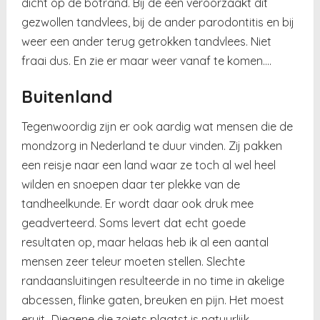
dicht op de botrand. Bij de een veroorzaakt dit
gezwollen tandvlees, bij de ander parodontitis en bij
weer een ander terug getrokken tandvlees. Niet
fraai dus. En zie er maar weer vanaf te komen….
Buitenland
Tegenwoordig zijn er ook aardig wat mensen die de
mondzorg in Nederland te duur vinden. Zij pakken
een reisje naar een land waar ze toch al wel heel
wilden en snoepen daar ter plekke van de
tandheelkunde. Er wordt daar ook druk mee
geadverteerd. Soms levert dat echt goede
resultaten op, maar helaas heb ik al een aantal
mensen zeer teleur moeten stellen. Slechte
randaansluitingen resulteerde in no time in akelige
abcessen, flinke gaten, breuken en pijn. Het moest
eruit…Diegene die zoiets plaatst is natuurlijk